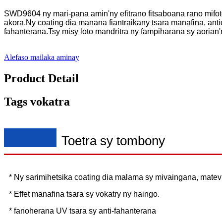
SWD9604 ny mari-pana amin'ny efitrano fitsaboana rano mifoto
akora.Ny coating dia manana fiantraikany tsara manafina, anti
fahanterana.Tsy misy loto mandritra ny fampiharana sy aorian'
Alefaso mailaka aminay
Product Detail
Tags vokatra
Toetra sy tombony
* Ny sarimihetsika coating dia malama sy mivaingana, matev
* Effet manafina tsara sy vokatry ny haingo.
* fanoherana UV tsara sy anti-fahanterana