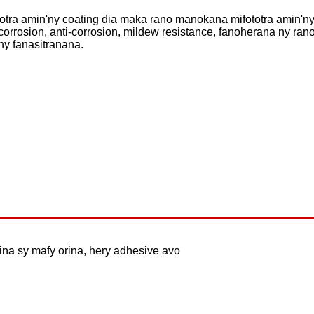
tra amin'ny coating dia maka rano manokana mifototra amin'ny p
corrosion, anti-corrosion, mildew resistance, fanoherana ny ran
ny fanasitranana.
ina sy mafy orina, hery adhesive avo