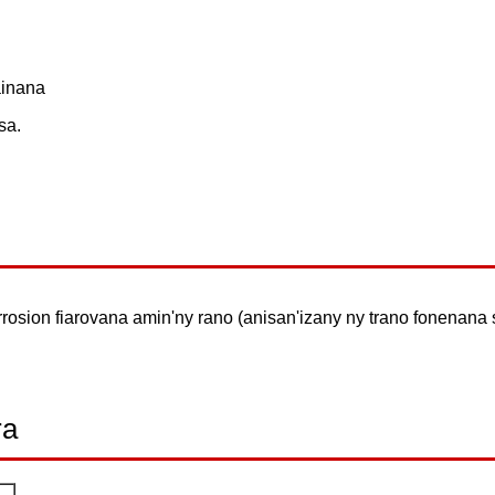
ainana
sa.
orrosion fiarovana amin'ny rano (anisan'izany ny trano fonenana s
ra