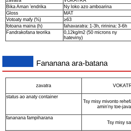
zavatra
VOKATRA
Bika Aman 'endrika
Ny loko azo amboarina
Gloss
MAT
Votoaty mafy (%)
≥63
fotoana maina (h)
fahavaratra: 1-3h, ririnina: 3-6h
Fandrakofana teorika
0,12kg/m2 (50 microns ny
hateviny)
Fananana ara-batana
zavatra
VOKAT
status ao anaty container
Tsy misy mivonto rehef
amin'ny toe-java
fananana fampiharana
Tsy misy s