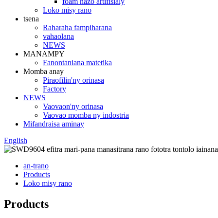
foam hazo artifisialy
Loko misy rano
tsena
Raharaha fampiharana
vahaolana
NEWS
MANAMPY
Fanontaniana matetika
Momba anay
Piraofilin'ny orinasa
Factory
NEWS
Vaovaon'ny orinasa
Vaovao momba ny indostria
Mifandraisa aminay
English
an-trano
Products
Loko misy rano
Products