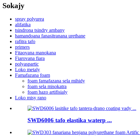
Sokajy
spray polyurea
alifatika
tsindrona tsindry ambany
hamandoana fanasitranana urethane
rafitra tafo
primers
Fitaovana manokana
Fiarovana fiara
polyaspartic
Loko metaly
Famafazana foam
foam famafazana sela mihidy
foam sela misokatra
foam hazo artifisialy
Loko misy rano
SWD6006 tafo elastika waterp ...