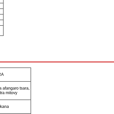
RA
a afangaro tsara,
tra mitovy
akana