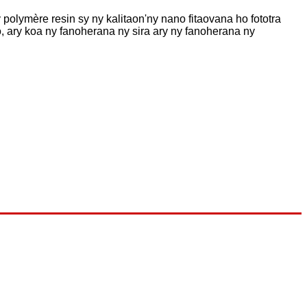
olymère resin sy ny kalitaon'ny nano fitaovana ho fototra
o, ary koa ny fanoherana ny sira ary ny fanoherana ny