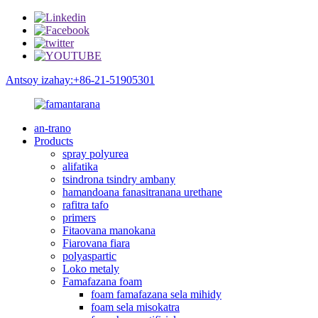
Antsoy izahay:+86-21-51905301
an-trano
Products
spray polyurea
alifatika
tsindrona tsindry ambany
hamandoana fanasitranana urethane
rafitra tafo
primers
Fitaovana manokana
Fiarovana fiara
polyaspartic
Loko metaly
Famafazana foam
foam famafazana sela mihidy
foam sela misokatra