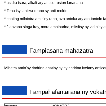
* asidra tsara, alkali ary anticorrosion fananana
* Tena tsy tantera-drano sy anti-molde
* coating mifototra amin'ny rano, azo antoka ary ara-tontolo i
* fitaovana singa iray, mora ampiharina, mitsitsy ny vidin'ny a
Fampiasana mahazatra
Mihatra amin'ny rindrina anatiny sy ny rindrina ivelany antic
Fampahafantarana ny vokat