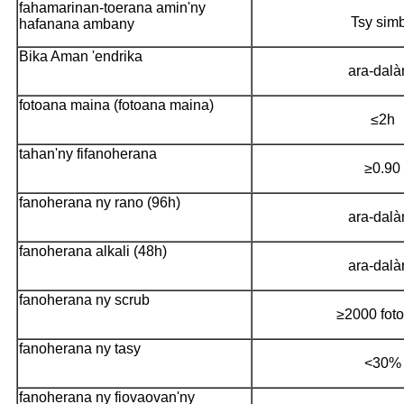
fahamarinan-toerana amin'ny
Tsy sim
hafanana ambany
Bika Aman 'endrika
ara-dalà
fotoana maina (fotoana maina)
≤2h
tahan'ny fifanoherana
≥0.90
fanoherana ny rano (96h)
ara-dalà
fanoherana alkali (48h)
ara-dalà
fanoherana ny scrub
≥2000 fot
fanoherana ny tasy
<30%
fanoherana ny fiovaovan'ny