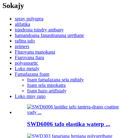
Sokajy
spray polyurea
alifatika
tsindrona tsindry ambany
hamandoana fanasitranana urethane
rafitra tafo
primers
Fitaovana manokana
Fiarovana fiara
polyaspartic
Loko metaly
Famafazana foam
foam famafazana sela mihidy
foam sela misokatra
foam hazo artifisialy
Loko misy rano
SWD6006 tafo elastika waterp ...