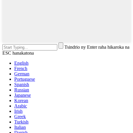
Tsindrio ny Enter raha hikaroka na
ESC hanakatona
English
French
German
Portuguese
Spanish
Russian
Japanese
Korean
Arabic
Irish
Greek
Turkish
Italian
Danish