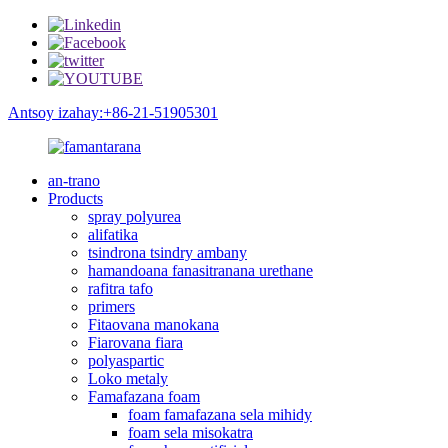
Antsoy izahay:+86-21-51905301
an-trano
Products
spray polyurea
alifatika
tsindrona tsindry ambany
hamandoana fanasitranana urethane
rafitra tafo
primers
Fitaovana manokana
Fiarovana fiara
polyaspartic
Loko metaly
Famafazana foam
foam famafazana sela mihidy
foam sela misokatra