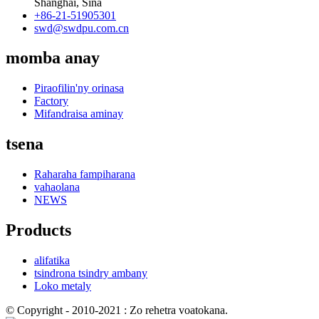
Shanghai, Sina
+86-21-51905301
swd@swdpu.com.cn
momba anay
Piraofilin'ny orinasa
Factory
Mifandraisa aminay
tsena
Raharaha fampiharana
vahaolana
NEWS
Products
alifatika
tsindrona tsindry ambany
Loko metaly
© Copyright - 2010-2021 : Zo rehetra voatokana.