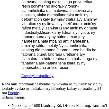
fiarovana coating maka singa polyurethane
resin polymer ho akora.Ny fonon-
tsarimihetsika dia matevina, matevina ary
elastika, afaka mampifanaraka amin'ny
deformation kely tsy misy triatra avy amin'ny
vibration sy ny fiovan'ny toetr'andro amin'ny
rafitra metaly isan-karazany amin'ny orinasa
indostrialy.Misoroka ny fidiran'ny rivotra, ny
hamandoana ary ny haino aman-jery
harafesina hafa mba ho anti harafesina
amin'ny rafitra metaly.Ny sarimihetsika
coating dia manana fatorana urea be dia be,
fatorana biuret, fatorana urethane ary
fifamatorana hidrozenina mba hahatonga ny
fananana ara-batana tena tsara sy ny
fampisehoana anticorrosion.
Enquiry
antsipirihany
Raha mila fanontaniana momba ny vokatra na ny lisitry ny vidiny,
azafady avelao ny mailakao ary hifandray izahay ao anatin'ny 24
ora.
Enquiry
No.38, Lane 1688 Lianhang Rd, Distrika Minhang, Tanànan'i