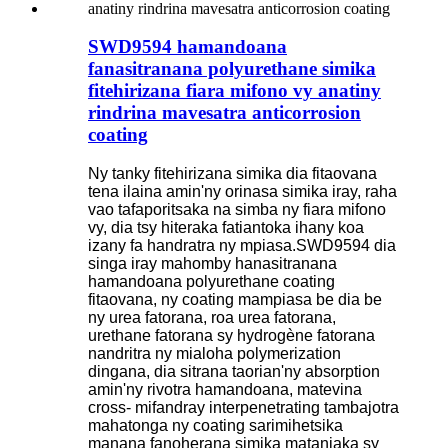
SWD9594 hamandoana
fanasitranana polyurethane simika
fitehirizana fiara mifono vy anatiny
rindrina mavesatra anticorrosion
coating
Ny tanky fitehirizana simika dia fitaovana
tena ilaina amin'ny orinasa simika iray, raha
vao tafaporitsaka na simba ny fiara mifono
vy, dia tsy hiteraka fatiantoka ihany koa
izany fa handratra ny mpiasa.SWD9594 dia
singa iray mahomby hanasitranana
hamandoana polyurethane coating
fitaovana, ny coating mampiasa be dia be
ny urea fatorana, roa urea fatorana,
urethane fatorana sy hydrogène fatorana
nandritra ny mialoha polymerization
dingana, dia sitrana taorian'ny absorption
amin'ny rivotra hamandoana, matevina
cross- mifandray interpenetrating tambajotra
mahatonga ny coating sarimihetsika
manana fanoherana simika matanjaka sy