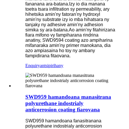
fananana ara-batana.Izy io dia manana
toetra tsara infiltration sy permeability, ary
hihetsika amin'ny fatoran'ny hydroxyl
amin'ny substrate izy io mba hihatsara ny
tanjaky ny adhesive amin'ny adhesion
simika sy ara-batana.Ao amin'ny fitahirizana
fiara mifono vy fampiharana rindrina
anatiny, SWD9594 coating azo ampiharina
mifanaraka amin'ny primer manokana, dia
azo ampiasaina ho toy ny ambany
fampidirana fitaovana.
Enquiry
antsipirihany
SWD959 hamandoana manasitrana
polyurethane indostrialy
anticorrosion coating fiarovana
SWD959 hamandoana fanasitranana
polyurethane indostrialy anticorrosion