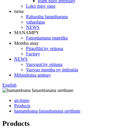
foam hazo artifisialy
Loko misy rano
tsena
Raharaha fampiharana
vahaolana
NEWS
MANAMPY
Fanontaniana matetika
Momba anay
Piraofilin'ny orinasa
Factory
NEWS
Vaovaon'ny orinasa
Vaovao momba ny indostria
Mifandraisa aminay
English
an-trano
Products
hamandoana fanasitranana urethane
Products