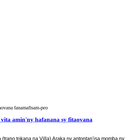
vita amin'ny hafanana sy fitaovana
(trano tokana na Villa).Araka ny antontan'isa momba ny