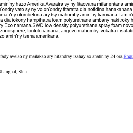
 amin'ny hazo Amerika Avaratra sy ny fitaovana mifanentana amin
ndry vato sy ny volon'ondry fitaratra dia nofidina hanakanana t
aman'ny olombelona ary tsy mahomby amin'ny fiarovana.Tamin'
ehetra dia tokony hampihatra foam polyurethane ambany hakitroky
a ary Eco namana.SWD low density polyurethane spray foam nov
zonosphere, tontolo iainana, angovo mahomby, vokatra insulatio
hazo amin'ny tsena amerikana.
fady avelao ny mailakao ary hifandray izahay ao anatin'ny 24 ora.
Enqu
Shanghai, Sina