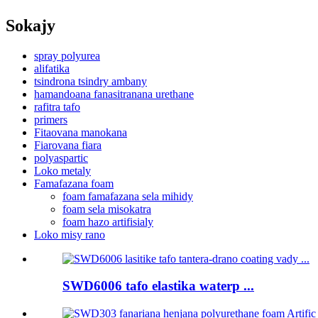
Sokajy
spray polyurea
alifatika
tsindrona tsindry ambany
hamandoana fanasitranana urethane
rafitra tafo
primers
Fitaovana manokana
Fiarovana fiara
polyaspartic
Loko metaly
Famafazana foam
foam famafazana sela mihidy
foam sela misokatra
foam hazo artifisialy
Loko misy rano
SWD6006 tafo elastika waterp ...