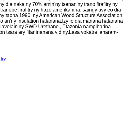
y dia naka ny 70% amin'ny tsenan'ny trano firafitry ny
ranobe firafitry ny hazo amerikanina, saingy avy eo dia
ny taona 1990, ny American Wood Structure Association
 ho an'ny insulation hafanana.Izy io dia manana hafanana
olavolain'ny SWD Urethane., Etazonia nampiharina
n tsara ary fifaninanana vidiny.Lasa vokatra laharam-
iry