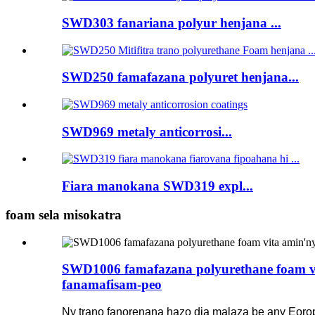
SWD303 fanariana polyur henjana ...
SWD250 famafazana polyuret henjana...
SWD969 metaly anticorrosi...
Fiara manokana SWD319 expl...
foam sela misokatra
SWD1006 famafazana polyurethane foam vit
fanamafisam-peo
Ny trano fanorenana hazo dia malaza be any Eorop