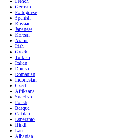
French
German
Portuguese
Spanish
Russian
Japanese
Korean
Arabic
Irish
Greek
Turkish
Italian
Danish
Romanian
Indonesian
Czech
Afrikaans
Swedish
Polish
Basque
Catalan
Esperanto
Hindi
Lao
Albanian