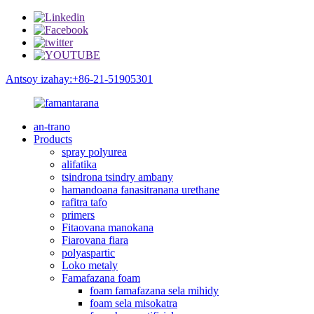
Antsoy izahay:+86-21-51905301
an-trano
Products
spray polyurea
alifatika
tsindrona tsindry ambany
hamandoana fanasitranana urethane
rafitra tafo
primers
Fitaovana manokana
Fiarovana fiara
polyaspartic
Loko metaly
Famafazana foam
foam famafazana sela mihidy
foam sela misokatra