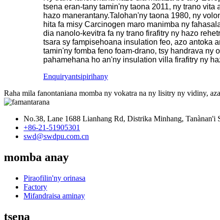
tsena eran-tany tamin'ny taona 2011, ny trano vita
hazo manerantany.Talohan'ny taona 1980, ny volon'o
hita fa misy Carcinogen maro manimba ny fahasal
dia nanolo-kevitra fa ny trano firafitry ny hazo r
tsara sy fampisehoana insulation feo, azo antok
tamin'ny fomba feno foam-drano, tsy handrava ny o
pahamehana ho an'ny insulation villa firafitry ny 
Enquiry
antsipirihany
Raha mila fanontaniana momba ny vokatra na ny lisitry ny vidiny, aza
No.38, Lane 1688 Lianhang Rd, Distrika Minhang, Tanànan'i 
+86-21-51905301
swd@swdpu.com.cn
momba anay
Piraofilin'ny orinasa
Factory
Mifandraisa aminay
tsena