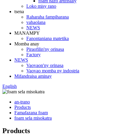
foam hazo artifisialy
Loko misy rano
tsena
Raharaha fampiharana
vahaolana
NEWS
MANAMPY
Fanontaniana matetika
Momba anay
Piraofilin'ny orinasa
Factory
NEWS
Vaovaon'ny orinasa
Vaovao momba ny indostria
Mifandraisa aminay
English
an-trano
Products
Famafazana foam
foam sela misokatra
Products