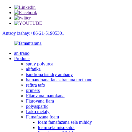
Antsoy izahay:+86-21-51905301
an-trano
Products
spray polyurea
alifatika
tsindrona tsindry ambany
hamandoana fanasitranana urethane
rafitra tafo
primers
Fitaovana manokana
Fiarovana fiara
polyaspartic
Loko metaly
Famafazana foam
foam famafazana sela mihidy
foam sela misokatra