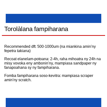
Torolàlana fampiharana
Recommended dft: 500-1000um (na miankina amin'ny
fepetra takiana)
Recoat elanelam-potoana: 2-4h, raha mihoatra ny 24h na
misy vovoka eny ambonin'ny, mampiasa sandpaper ny
fanapoahana sy ny fampiharana.
Fomba fampiharana soso-kevitra: mampiasa scraper
amin'ny scratch.