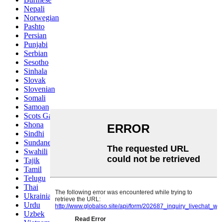
Nepali
Norwegian
Pashto
Persian
Punjabi
Serbian
Sesotho
Sinhala
Slovak
Slovenian
Somali
Samoan
Scots Gaelic
Shona
Sindhi
Sundanese
Swahili
Tajik
Tamil
Telugu
Thai
Ukrainian
Urdu
Uzbek