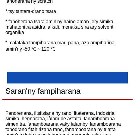
fanoherana ny scratch
* tsy tantera-drano tsara
* fanoherana tsara amin'ny haino aman-jery simika,
mahatohitra asidra, alkali, menaka, sira ary solvent
organika
* malalaka fampiharana mari-pana, azo ampiharina
amin'ny -50 ℃ ~ 120 ℃
Saran'ny fampiharana
Fanorenana, fitsitsiana ny rano, fitaterana, indostria
simika, herinaratra, làlam-be asfalta, fanamboarana
simenitra, fanamboarana vaky lalamby, fanamboarana
tohodrano fitahirizana rano, fanamboarana ny triatra
amin'ny dobo sy ny tohodrano amorontsiraka, sns.