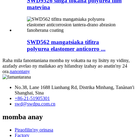
SWD9526 singa tokana polyurea film
matevina
SWD562 mangatsiaka tifitra
polyurea elastomer anticorro ...
Raha mila fanontaniana momba ny vokatra na ny lisitry ny vidiny,
azafady avelao ny mailakao ary hifandray izahay ao anatin'ny 24
ora.
nanontany
No.38, Lane 1688 Lianhang Rd, Distrika Minhang, Tanànan'i
Shanghai, Sina
+86-21-51905301
swd@swdpu.com.cn
momba anay
Piraofilin'ny orinasa
Factory