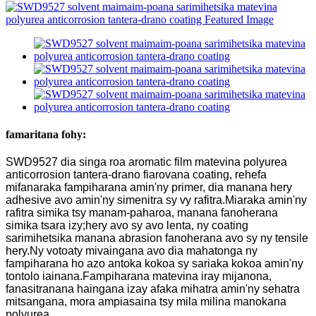
famaritana fohy:
SWD9527 dia singa roa aromatic film matevina polyurea
anticorrosion tantera-drano fiarovana coating, rehefa
mifanaraka fampiharana amin'ny primer, dia manana hery
adhesive avo amin'ny simenitra sy vy rafitra.Miaraka amin'ny
rafitra simika tsy manam-paharoa, manana fanoherana
simika tsara izy;hery avo sy avo lenta, ny coating
sarimihetsika manana abrasion fanoherana avo sy ny tensile
hery.Ny votoaty mivaingana avo dia mahatonga ny
fampiharana ho azo antoka kokoa sy sariaka kokoa amin'ny
tontolo iainana.Fampiharana matevina iray mijanona,
fanasitranana haingana izay afaka mihatra amin'ny sehatra
mitsangana, mora ampiasaina tsy mila milina manokana
polyurea.