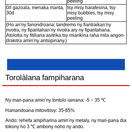
peeling
0# gazoala, menaka manta,
tsy misy harafesina, tsy
30d
misy bubbles, tsy misy
peeling
(Ho an'ny fanondroana: tandremo ny fiantraikan'ny
rivotra, ny fiparitahan'ny rivotra ary ny fiparitahana.
Atolotra ny fitiliana asitrika tsy miankina raha mila angon-
drakitra amin'ny antsipiriany.)
Torolàlana fampiharana
Ny mari-pana amin'ny tontolo iainana: -5 ~ 35 ℃
Hamandoana mitovitovy: 35-85%
Ando: rehefa ampiharina amin'ny metaly, ny mari-pana dia
tokony ho 3 ℃ ambony noho ny ando.