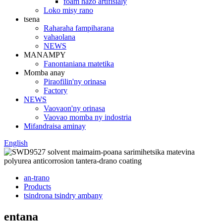
foam hazo artifisialy
Loko misy rano
tsena
Raharaha fampiharana
vahaolana
NEWS
MANAMPY
Fanontaniana matetika
Momba anay
Piraofilin'ny orinasa
Factory
NEWS
Vaovaon'ny orinasa
Vaovao momba ny indostria
Mifandraisa aminay
English
an-trano
Products
tsindrona tsindry ambany
entana