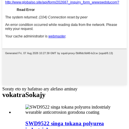
Soraty eto ny hafatrao ary alefaso aminay
vokatra
Sokajy
SWD9522 singa tokana polyurea