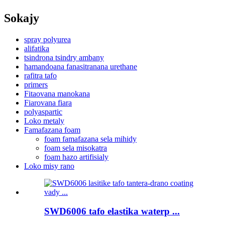
Sokajy
spray polyurea
alifatika
tsindrona tsindry ambany
hamandoana fanasitranana urethane
rafitra tafo
primers
Fitaovana manokana
Fiarovana fiara
polyaspartic
Loko metaly
Famafazana foam
foam famafazana sela mihidy
foam sela misokatra
foam hazo artifisialy
Loko misy rano
SWD6006 tafo elastika waterp ...