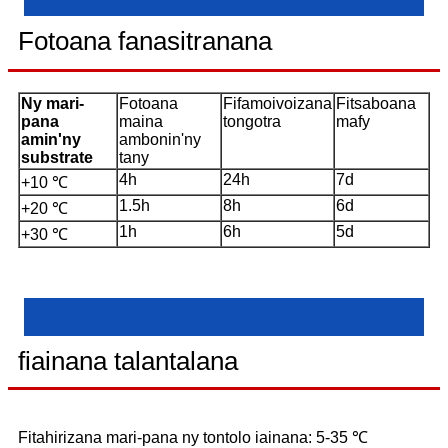
Fotoana fanasitranana
Ny mari-
Fotoana
Fifamoivoizana
Fitsaboana
pana
maina
tongotra
mafy
amin'ny
ambonin'ny
substrate
tany
4h
24h
7d
+10 ℃
1.5h
8h
6d
+20 ℃
1h
6h
5d
+30 ℃
fiainana talantalana
Fitahirizana mari-pana ny tontolo iainana: 5-35 ℃