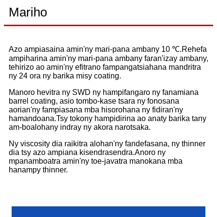
Mariho
Azo ampiasaina amin'ny mari-pana ambany 10 ℃.Rehefa
ampiharina amin'ny mari-pana ambany faran'izay ambany,
tehirizo ao amin'ny efitrano fampangatsiahana mandritra
ny 24 ora ny barika misy coating.
Manoro hevitra ny SWD ny hampifangaro ny fanamiana
barrel coating, asio tombo-kase tsara ny fonosana
aorian'ny fampiasana mba hisorohana ny fidiran'ny
hamandoana.Tsy tokony hampidirina ao anaty barika tany
am-boalohany indray ny akora narotsaka.
Ny viscosity dia raikitra alohan'ny fandefasana, ny thinner
dia tsy azo ampiana kisendrasendra.Anoro ny
mpanamboatra amin'ny toe-javatra manokana mba
hanampy thinner.