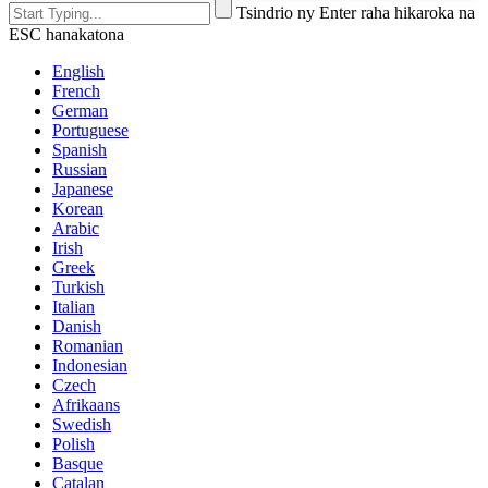
Tsindrio ny Enter raha hikaroka na
ESC hanakatona
English
French
German
Portuguese
Spanish
Russian
Japanese
Korean
Arabic
Irish
Greek
Turkish
Italian
Danish
Romanian
Indonesian
Czech
Afrikaans
Swedish
Polish
Basque
Catalan