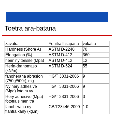
Toetra ara-batana
zavatra
Fenitra fitsapana
vokatra
Hardness (Shore A)
ASTM D-2240
70
Elongation (%)
ASTM D-412
360
herin'ny tensile (Mpa)
ASTM D-412
12
Herin-dranomaso
ASTM D-624
55
(kN/m)
fanoherana abrasion
HG/T 3831-2006
9
(750g/500r), mg
Ny hery adhesive
HG/T 3831-2006
9
(Mpa) fototra vy
Hery adhesive (Mpa)
HG/T 3831-2006
3
fototra simenitra
fanoherana ny
GB/T23446-2009
1.0
fiantraikany (kg.m)