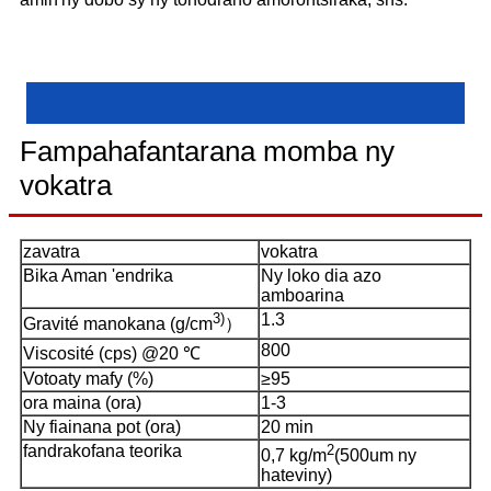
Fampahafantarana momba ny
vokatra
zavatra
vokatra
Bika Aman 'endrika
Ny loko dia azo
amboarina
3)
1.3
Gravité manokana (g/cm
）
800
Viscosité (cps) @20 ℃
Votoaty mafy (%)
≥95
ora maina (ora)
1-3
Ny fiainana pot (ora)
20 min
fandrakofana teorika
2
0,7 kg/m
(500um ny
hateviny)