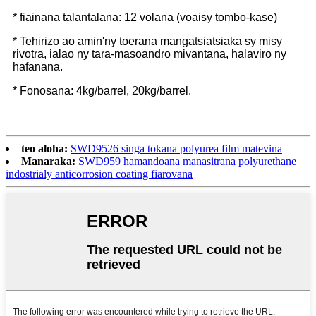
* fiainana talantalana: 12 volana (voaisy tombo-kase)
* Tehirizo ao amin'ny toerana mangatsiatsiaka sy misy
rivotra, ialao ny tara-masoandro mivantana, halaviro ny
hafanana.
* Fonosana: 4kg/barrel, 20kg/barrel.
teo aloha:
SWD9526 singa tokana polyurea film matevina
Manaraka:
SWD959 hamandoana manasitrana polyurethane
indostrialy anticorrosion coating fiarovana