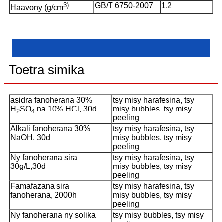
3)
GB/T 6750-2007
1.2
Haavony (g/cm
Toetra simika
asidra fanoherana 30%
tsy misy harafesina, tsy
H
SO
na 10% HCl, 30d
misy bubbles, tsy misy
2
4
peeling
Alkali fanoherana 30%
tsy misy harafesina, tsy
NaOH, 30d
misy bubbles, tsy misy
peeling
Ny fanoherana sira
tsy misy harafesina, tsy
30g/L,30d
misy bubbles, tsy misy
peeling
Famafazana sira
tsy misy harafesina, tsy
fanoherana, 2000h
misy bubbles, tsy misy
peeling
Ny fanoherana ny solika
tsy misy bubbles, tsy misy